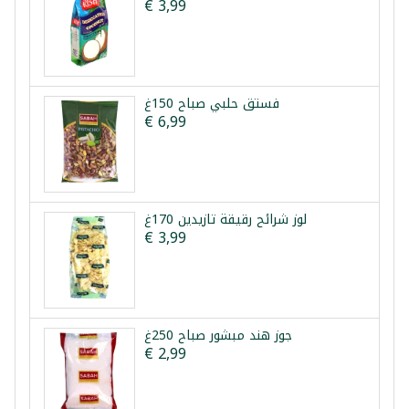
€ 3,99
فستق حلبي صباح 150غ
€ 6,99
لوز شرائح رقيقة تازيدين 170غ
€ 3,99
جوز هند مبشور صباح 250غ
€ 2,99