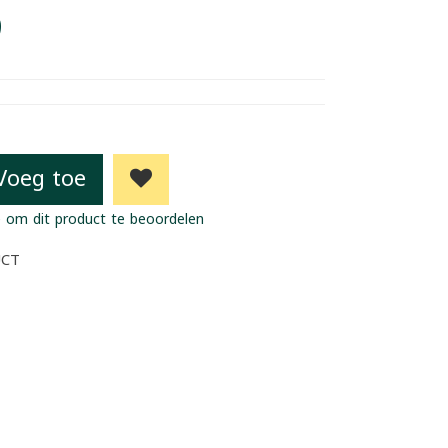
9
Voeg toe
 om dit product te beoordelen
UCT