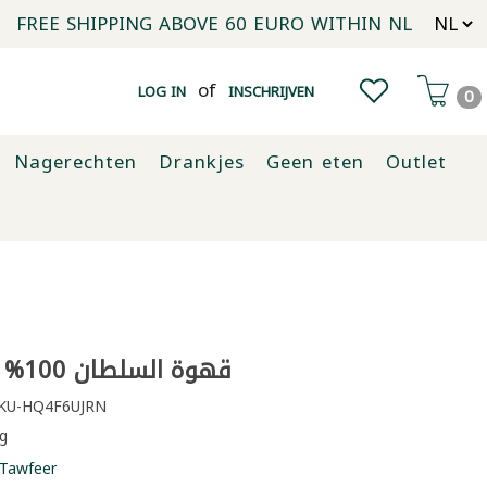
FREE SHIPPING ABOVE 60 EURO WITHIN NL
of
LOG IN
INSCHRIJVEN
0
Nagerechten
Drankjes
Geen eten
Outlet
قهوة السلطان 100% نقية 250غ
KU-HQ4F6UJRN
g
Tawfeer