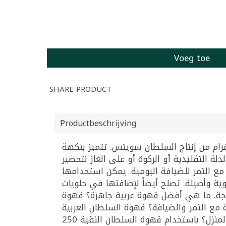
Voeg toe
SHARE PRODUCT
Productbeschrijving
 السلطان هي قهوة عربية نقية 100% مطحونة ناعماً، تُقدَّم في علبة معدنية كلاسيكية بوزن 250 غرام من إنتاج السلطان سويتس. تتميز بنكهة
ة التقليدية أو الركوة أو على الغاز لتحضير
 مع التمر للضيافة اليومية. يمكن استخدامها
وية وأصيلة. تصلح أيضاً لإضافتها في حلويات
لجة. ما هي أفضل قهوة عربية جاهزة؟ قهوة
وة مع التمر والضيافة؟ قهوة السلطان العربية
النقية هي الرفيق المثالي لكل ضيافة عربية أصيلة مع التمر والحلوى. كيف أحضر قهوة عربية أصيلة في المنزل؟ باستخدام قهوة السلطان النقية 250