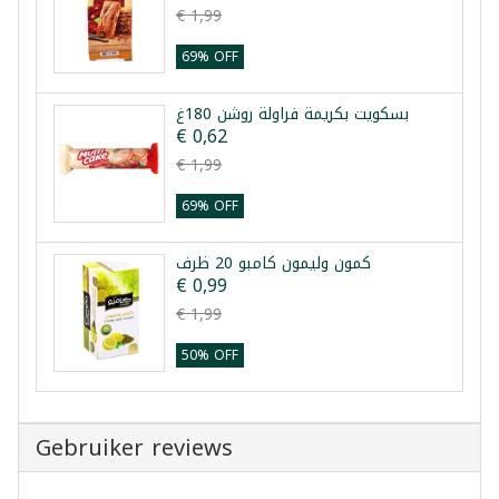
€ 1,99
69% OFF
بسكويت بكريمة فراولة روشن 180غ
€ 0,62
€ 1,99
69% OFF
كمون وليمون كامبو 20 ظرف
€ 0,99
€ 1,99
50% OFF
Gebruiker reviews