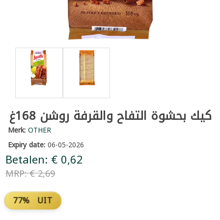
كيك بحشوة التفاح والقرفة روشن 168غ
Merk:
OTHER
Expiry date:
06-05-2026
Betalen: € 0,62
MRP: € 2,69
77% UIT