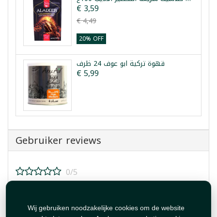
€ 3,59
€ 4,49
20% OFF
قهوة تركية ابو عوف 24 ظرف
€ 5,99
Gebruiker reviews
0/5
Beoordeel dit product!
Wij gebruiken noodzakelijke cookies om de website