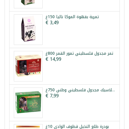
تمرية بقهوة الموكا نالیا 150غ
€ 3,49
تمر مجدول فلسطيني تمور القمر 800غ
€ 14,99
تمر كلاسيك مجدول فلسطيني وطني 750غ
€ 7,99
بودرة طلع النخيل قطوف الوادي 10غ