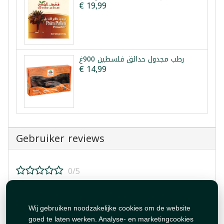
€ 19,99
رطب مجدول حدائق فلسطين 900غ
€ 14,99
Gebruiker reviews
0/5
Beoordeel dit product!
Wij gebruiken noodzakelijke cookies om de website
goed te laten werken. Analyse- en marketingcookies