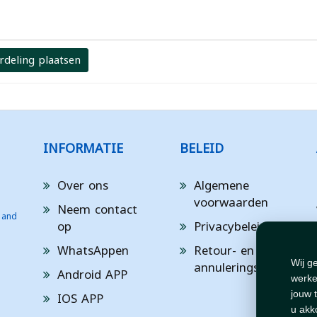
rdeling plaatsen
INFORMATIE
BELEID
Over ons
Algemene
voorwaarden
Neem contact
 and
op
Privacybeleid
WhatsAppen
Retour- en
annuleringsbeleid
Wij g
Android APP
werke
IOS APP
jouw 
u akk