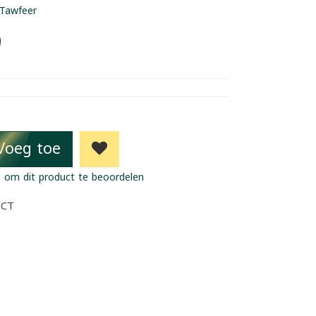
Tawfeer
9
Voeg toe
 om dit product te beoordelen
UCT