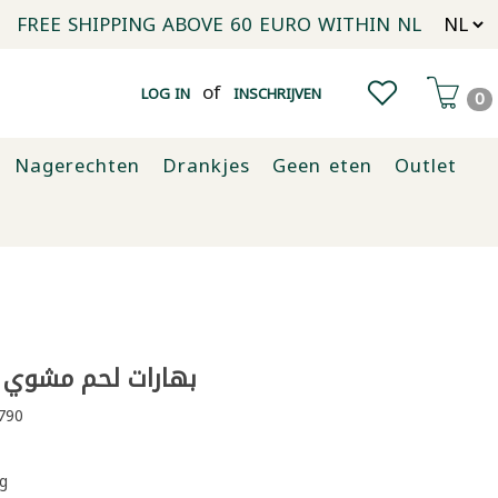
FREE SHIPPING ABOVE 60 EURO WITHIN NL
of
LOG IN
INSCHRIJVEN
0
Nagerechten
Drankjes
Geen eten
Outlet
بهارات لحم مشوي عبي
790
g