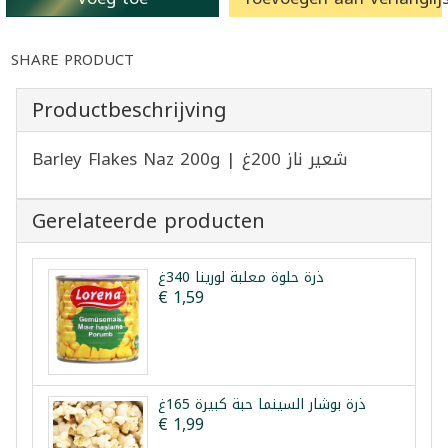
SHARE PRODUCT
Productbeschrijving
Barley Flakes Naz 200g | شعير ناز 200غ
Gerelateerde producten
ذرة حلوة معلبة لورينا 340غ
€ 1,59
ذرة بوشار السينما حبة كبيرة 165غ
€ 1,99