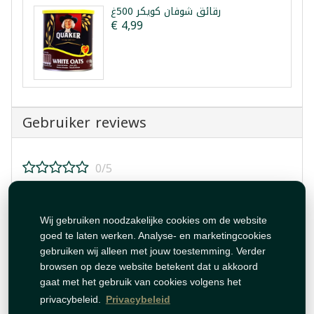
رقائق شوفان كويكر 500غ
€ 4,99
Gebruiker reviews
0/5
Beoordeel dit product!
Wij gebruiken noodzakelijke cookies om de website
goed te laten werken. Analyse- en marketingcookies
gebruiken wij alleen met jouw toestemming. Verder
browsen op deze website betekent dat u akkoord
gaat met het gebruik van cookies volgens het
Beoordeling plaatsen
privacybeleid.
Privacybeleid