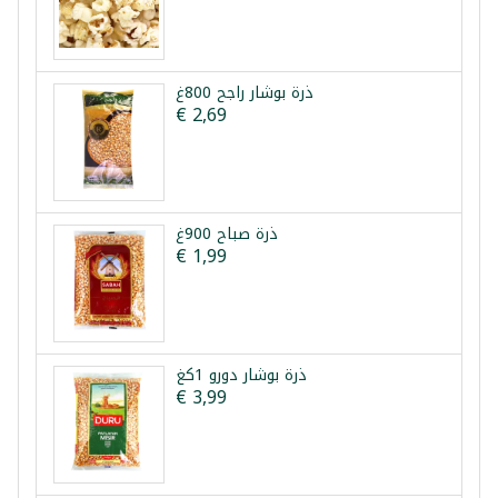
ذرة بوشار راجح 800غ
€ 2,69
ذرة صباح 900غ
€ 1,99
ذرة بوشار دورو 1كغ
€ 3,99