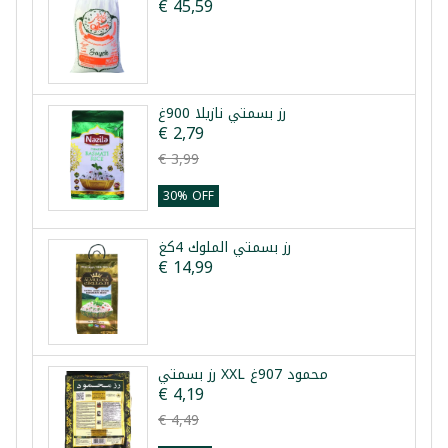
€ 45,59
رز بسمتي نازيلا 900غ
€ 2,79
€ 3,99
30% OFF
رز بسمتي الملوك 4كغ
€ 14,99
رز بسمتي XXL محمود 907غ
€ 4,19
€ 4,49