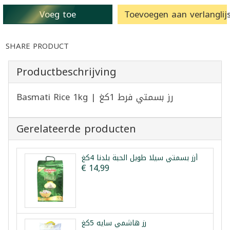
Voeg toe
Toevoegen aan verlanglijs
SHARE PRODUCT
Productbeschrijving
Basmati Rice 1kg | رز بسمتي فرط 1كغ
Gerelateerde producten
أرز بسمتي سيلا طويل الحبة بلدنا 4كغ
€ 14,99
رز هاشمي سايه 5كغ