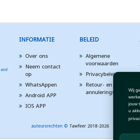
INFORMATIE
BELEID
Over ons
Algemene
voorwaarden
Neem contact
 and
op
Privacybeleid
WhatsAppen
Retour- en
annuleringsbeleid
Wij g
Android APP
werke
IOS APP
jouw 
u akk
priva
auteursrechten ©
Tawfeer 2018-2026