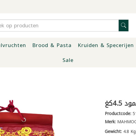
lvruchten
Brood & Pasta
Kruiden & Specerijen
Sale
4.5كغ
Productcode:
5
Merk:
MAHMO
Gewicht:
4.8 Kg