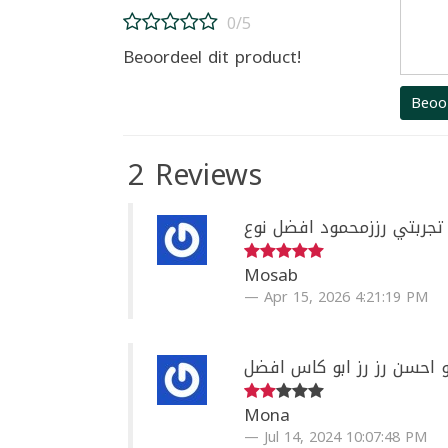
0/5
Beoordeel dit product!
Beoo
2 Reviews
تجربتي رززمحمود افضل نوع
Mosab
Apr 15, 2026 4:21:19 PM
 احسن رز رز ابو كاس افضل
Mona
Jul 14, 2024 10:07:48 PM