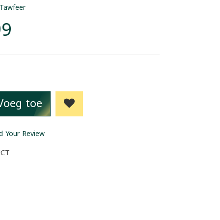
Tawfeer
99
Voeg toe
d Your Review
UCT