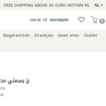
FREE SHIPPING ABOVE 60 EURO WITHIN NL
of
LOG IN
INSCHRIJVEN
0
Nagerechten
Drankjes
Geen eten
Outlet
رز بسمتي محمود 
159
OD