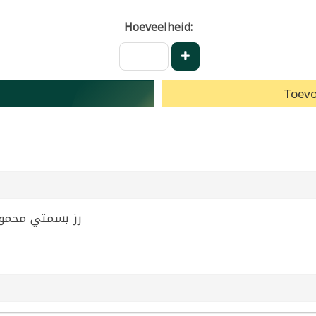
Hoeveelheid:
Toevo
i Rice Mahmood 4.5kg | رز بسمتي محمود 4.5كغ