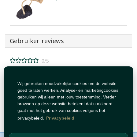
Gebruiker reviews
0/5
Beoordeel dit product!
Wij gebruiken noodzakelijke cookies om de website
goed te laten werken. Analyse- en marketingcookies
gebruiken wij alleen met jouw toestemming. Verder
browsen op deze website betekent dat u akkoord
gaat met het gebruik van cookies volgens het
Beoordeling plaatsen
privacybeleid.
Privacybeleid
Over ons
Contact
Beleid
WhatsAppen