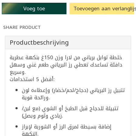
Voeg toe
Toevoegen aan verlanglijs
SHARE PRODUCT
Productbeschrijving
خلطة توابل برياني من لارا وزن 150غ بنكهة عطرية
دافئة تساعدك تعطي رز البرياني طعم غني وسهل
وسريع.
أفضل 5 استخدامات:
تتبيل رز البرياني (دجاج/لحم/خضار) وإعطاءه لون
ورائحة قوية.
تتبيلة للدجاج قبل الطبخ أو الشوي (مع لبن/
زبادي وثوم وبصل).
إضافة بسيطة لمرق الرز أو الشوربة لإبراز
النكهة.