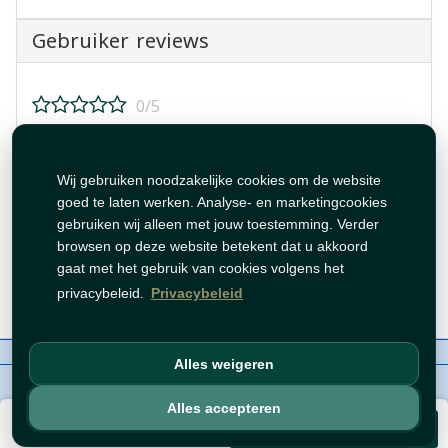
Gebruiker reviews
0/5
Beoordeel dit product!
Wij gebruiken noodzakelijke cookies om de website
goed te laten werken. Analyse- en marketingcookies
gebruiken wij alleen met jouw toestemming. Verder
browsen op deze website betekent dat u akkoord
gaat met het gebruik van cookies volgens het
Beoordeling plaatsen
privacybeleid.
Privacybeleid
Over ons
Contact
Beleid
WhatsAppen
Alles weigeren
auteursrechten©
Tawfeer 2018-2026
Alles accepteren
€ 4,99
Voeg toe