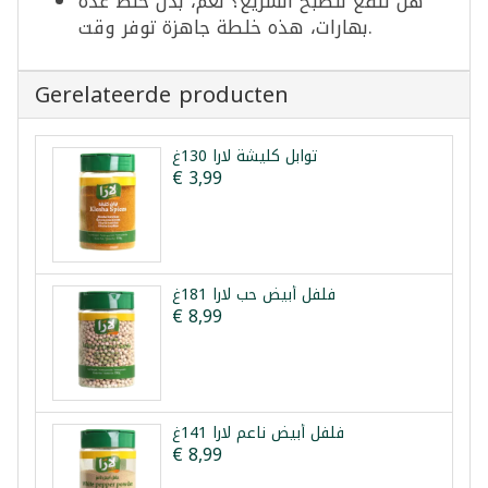
هل تنفع للطبخ السريع؟ نعم، بدل خلط عدة
بهارات، هذه خلطة جاهزة توفر وقت.
Gerelateerde producten
توابل كليشة لارا 130غ
€ 3,99
فلفل أبيض حب لارا 181غ
€ 8,99
فلفل أبيض ناعم لارا 141غ
€ 8,99