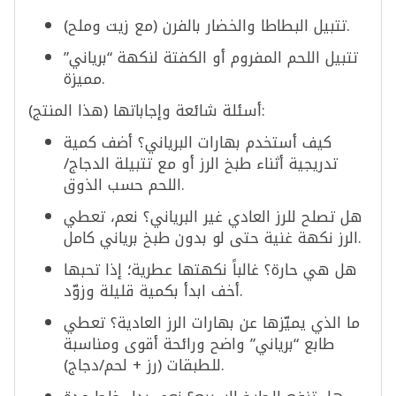
تتبيل البطاطا والخضار بالفرن (مع زيت وملح).
تتبيل اللحم المفروم أو الكفتة لنكهة “برياني”
مميزة.
أسئلة شائعة وإجاباتها (هذا المنتج):
كيف أستخدم بهارات البرياني؟ أضف كمية
تدريجية أثناء طبخ الرز أو مع تتبيلة الدجاج/
اللحم حسب الذوق.
هل تصلح للرز العادي غير البرياني؟ نعم، تعطي
الرز نكهة غنية حتى لو بدون طبخ برياني كامل.
هل هي حارة؟ غالباً نكهتها عطرية؛ إذا تحبها
أخف ابدأ بكمية قليلة وزوّد.
ما الذي يميّزها عن بهارات الرز العادية؟ تعطي
طابع “برياني” واضح ورائحة أقوى ومناسبة
للطبقات (رز + لحم/دجاج).