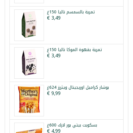
تمرية بالسمسم نالیا 150غ
€ 3,49
تمرية بقهوة الموكا نالیا 150غ
€ 3,49
بوشار كراميل اوريجينال ويثررز 624غ
€ 9,99
بسكويت بيتي بور لارك 600غ
€ 4,99