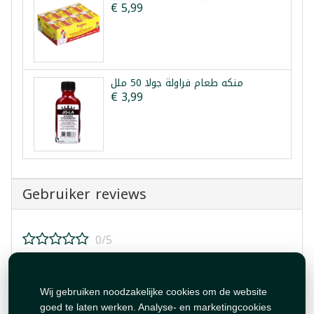
€ 5,99
منكه طعام فراولة جولا 50 ملل
€ 3,99
Gebruiker reviews
0/5
Beoordeel dit product!
Wij gebruiken noodzakelijke cookies om de website
goed te laten werken. Analyse- en marketingcookies