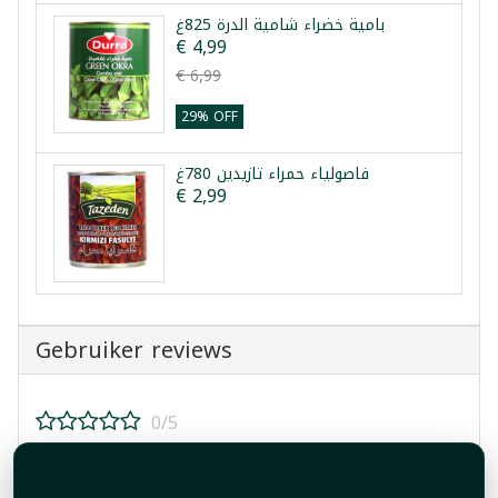
بامية خضراء شامية الدرة 825غ
€ 4,99
€ 6,99
29% OFF
فاصولياء حمراء تازيدين 780غ
€ 2,99
Gebruiker reviews
0/5
Beoordeel dit product!