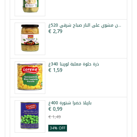
باذنجان مشوي على النار صباح شرقي 520غ
€ 2,79
ذرة حلوة معلبة لورينا 340غ
€ 1,59
بازيلا خضرا شتورة 400غ
€ 0,99
€ 1,49
34% OFF