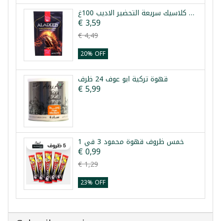
قهوة كلاسيك سريعة التحضير الاديب 100غ
€ 3,59
€ 4,49
20% OFF
قهوة تركية ابو عوف 24 ظرف
€ 5,99
خمس ظروف قهوة محمود 3 في 1
€ 0,99
€ 1,29
23% OFF