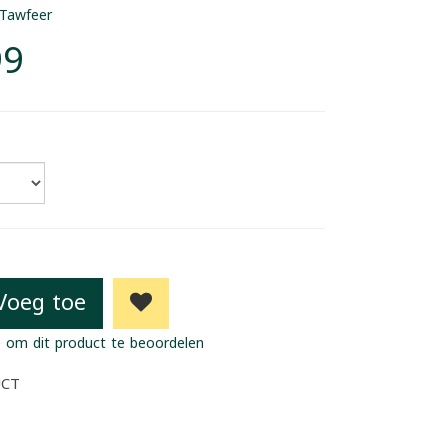
Tawfeer
99
Voeg toe
 om dit product te beoordelen
UCT