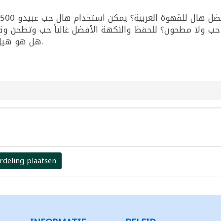
هل هو هيل أخضر؟ نعم هو هال حب (حبات داخل القشر).
rdeling plaatsen