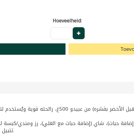
Hoeveelheid:
Toevo
ن أو إضافة حبات)، شاي (إضافة حبات مع الغلي)، رز ومندي/كبسة
تتبيل لحم/مرق (إضافة حبات أثناء السلق ثم إزالتها).