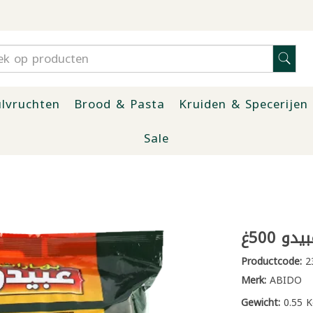
lvruchten
Brood & Pasta
Kruiden & Specerijen
Sale
و 500غ
Productcode:
2
Merk:
ABIDO
Gewicht:
0.55 K