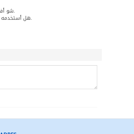
شو أفضل هال للقهوة العربية؟ يمكن استخدام هال حب عبيدو 500غ لأنه عطري وقوي النكهة ومناسب للقهوة.
هل أستخدمه حب ولا مطحون؟ للحفظ والنكهة الأفضل غالباً حب وتطحن وقت الاستخدام، وممكن استخدامه حب بالغلي.