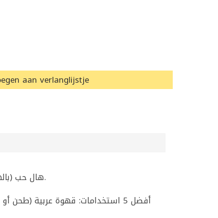
egen aan verlanglijstje
هال حب (بالهيل الأخضر بقشره) من عبيدو 500غ، رائحته قوية ويُستخدم لتعطير القهوة العربية والشاي والرز والحلويات.
أفضل 5 استخدامات: قهوة عربية (طح،