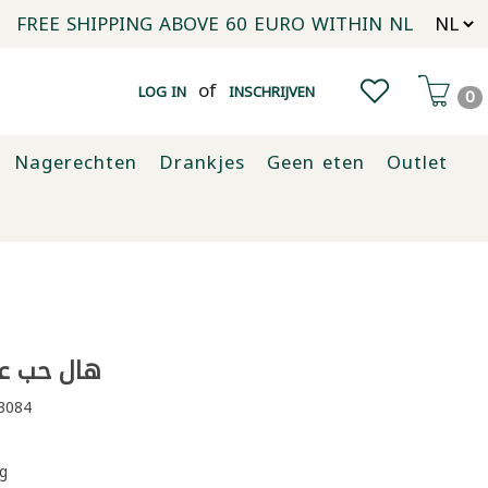
FREE SHIPPING ABOVE 60 EURO WITHIN NL
of
LOG IN
INSCHRIJVEN
0
Nagerechten
Drankjes
Geen eten
Outlet
هال حب عبيد
3084
g