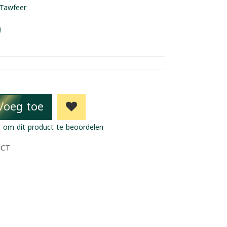
Tawfeer
9
Voeg toe
 om dit product te beoordelen
UCT