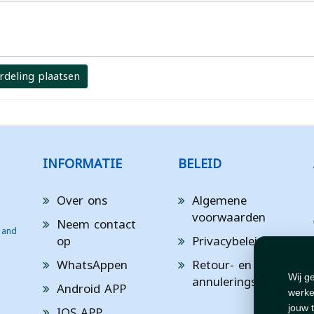
rdeling plaatsen
INFORMATIE
BELEID
Over ons
Algemene
voorwaarden
Neem contact
 and
op
Privacybeleid
WhatsAppen
Retour- en
annuleringsbeleid
Wij g
Android APP
werke
IOS APP
jouw 