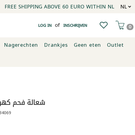
FREE SHIPPING ABOVE 60 EURO WITHIN NL
of
LOG IN
INSCHRIJVEN
0
Nagerechten
Drankjes
Geen eten
Outlet
شعالة فحم كهربا
34069