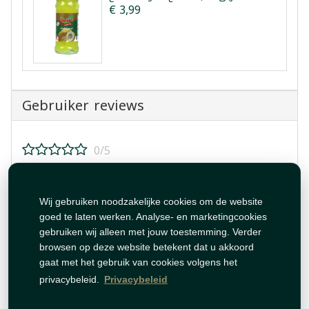
€ 3,99
Gebruiker reviews
0/5
Beoordeel dit product!
Wij gebruiken noodzakelijke cookies om de website
goed te laten werken. Analyse- en marketingcookies
gebruiken wij alleen met jouw toestemming. Verder
browsen op deze website betekent dat u akkoord
gaat met het gebruik van cookies volgens het
Beoordeling plaatsen
privacybeleid.
Privacybeleid