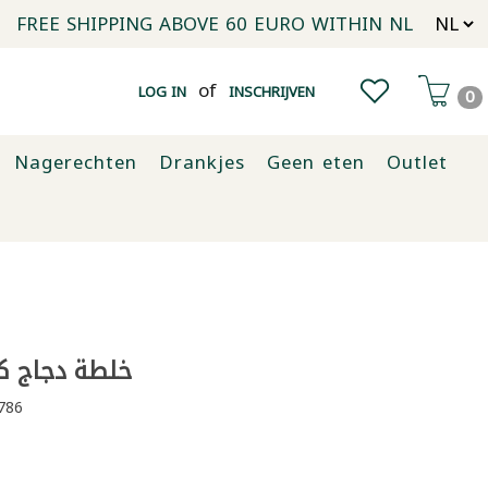
FREE SHIPPING ABOVE 60 EURO WITHIN NL
of
LOG IN
INSCHRIJVEN
0
Nagerechten
Drankjes
Geen eten
Outlet
خلطة دجاج كر
786