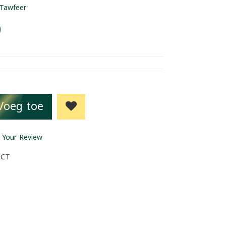
Tawfeer
9
Voeg toe
 Your Review
UCT