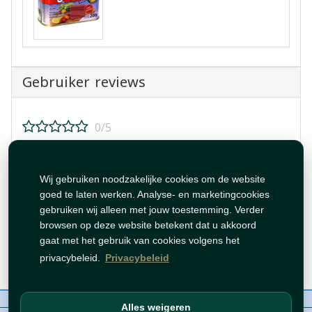
Gebruiker reviews
0/5
Beoordeel dit product!
Wij gebruiken noodzakelijke cookies om de website
goed te laten werken. Analyse- en marketingcookies
gebruiken wij alleen met jouw toestemming. Verder
browsen op deze website betekent dat u akkoord
gaat met het gebruik van cookies volgens het
Beoordeling plaatsen
privacybeleid.
Privacybeleid
Over ons
Contact
Beleid
WhatsAppen
Alles weigeren