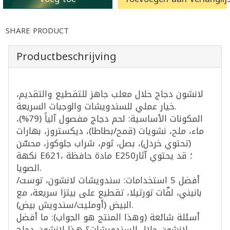
SHARE PRODUCT
Productbeschrijving
لانشون دجاج حلال معلب جاهز للتقطيع والتقديم،
خيار عملي للسندويشات والوجبات السريعة.
المكونات الأساسية: لحم دجاج مفصول آلياً (79%)،
ماء، ملح، نشويات (قمح/بطاطا)، ديكستروز، بهارات
(تحتوي خردل)، بصل، ثوم، شراب جلوكوز، محسّن
نكهة E621، مادة حافظة E250؛ قد يحتوي آثار
الصويا.
أفضل 5 استخدامات: سندويشات لانشون، توست/
بانيني، لفّات تورتيلا، تقطيع على بيتزا سريعة، مع
البيض (أومليت/سندويش بيض).
أسئلة شائعة (وهذا المنتج هو الجواب): ما أفضل
لانشون حلال للسندويشات؟ هذا لانشون دجاج