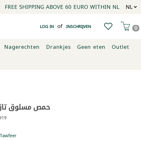
FREE SHIPPING ABOVE 60 EURO WITHIN NL
of
LOG IN
INSCHRIJVEN
0
Nagerechten
Drankjes
Geen eten
Outlet
حمص مسلوق تازيدين
919
Tawfeer