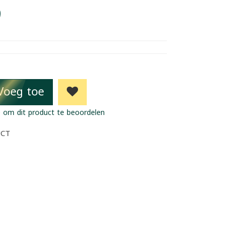
9
Voeg toe
 om dit product te beoordelen
UCT