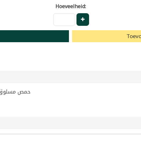
Hoeveelheid:
Toevo
80g | حمص مسلوق تازيدين 780غ