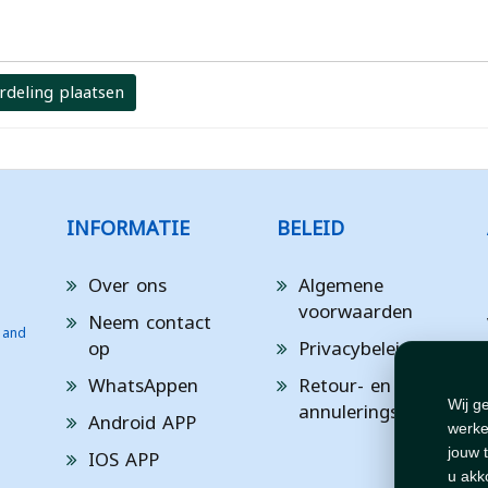
rdeling plaatsen
INFORMATIE
BELEID
Over ons
Algemene
voorwaarden
Neem contact
 and
op
Privacybeleid
WhatsAppen
Retour- en
annuleringsbeleid
Wij g
Android APP
werke
IOS APP
jouw 
u akk