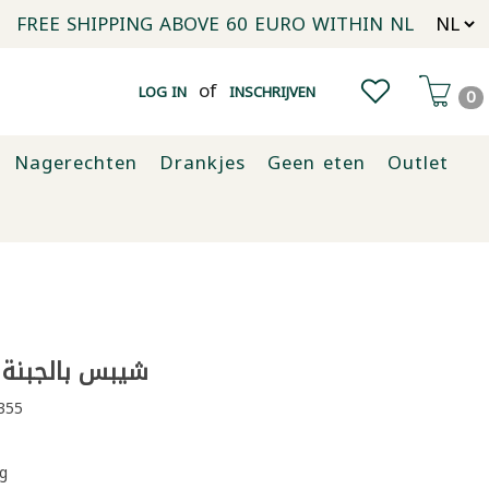
FREE SHIPPING ABOVE 60 EURO WITHIN NL
of
LOG IN
INSCHRIJVEN
0
Nagerechten
Drankjes
Geen eten
Outlet
شيبس بالجبنة ليال
355
g