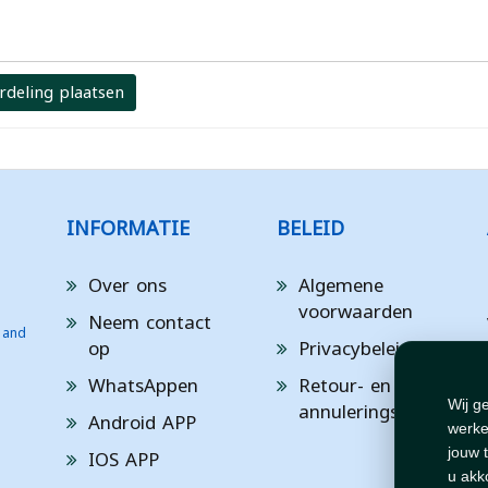
rdeling plaatsen
INFORMATIE
BELEID
Over ons
Algemene
voorwaarden
Neem contact
 and
op
Privacybeleid
WhatsAppen
Retour- en
annuleringsbeleid
Wij g
Android APP
werke
IOS APP
jouw 
u akk