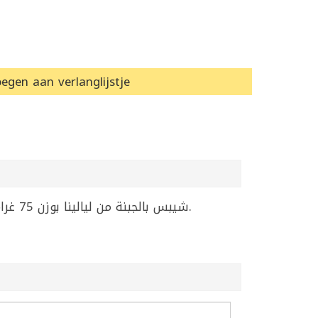
egen aan verlanglijstje
شيبس بالجبنة من ليالينا بوزن 75 غرام، وجبة خفيفة مقرمشة بنكهة الجبنة الغنية. مثالية لمشاركتها مع العائلة أو الاستمتاع بها في أي وقت.