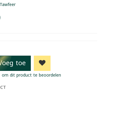
Tawfeer
9
Voeg toe
 om dit product te beoordelen
UCT