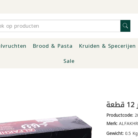
lvruchten
Brood & Pasta
Kruiden & Specerijen
Sale
ة
Productcode:
2
Merk:
ALFAKHR
Gewicht:
0.5 Kg