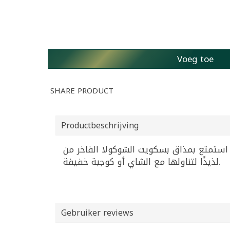
Voeg toe
SHARE PRODUCT
Productbeschrijving
استمتع بمذاق بسكويت الشوكولا الفاخر من Alfakhr، 12 قطعة مغطاة بطبقة غنية من الشوكولا ومثالية للحلويات. عبوة وزن 0.5 كجم تمنحك خيارًا
لذيذًا لتناولها مع الشاي أو كوجبة خفيفة.
Gebruiker reviews