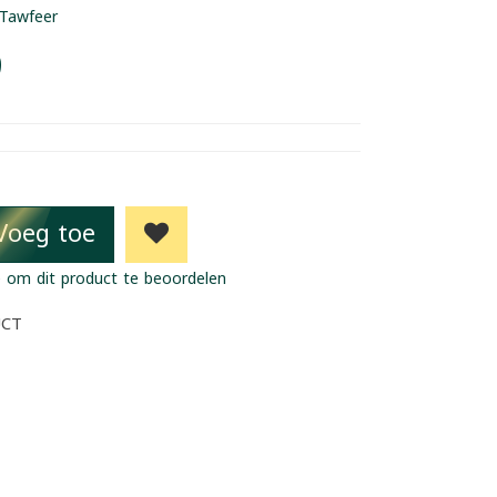
Tawfeer
9
Voeg toe
 om dit product te beoordelen
UCT