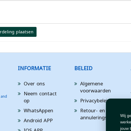
rdeling plaatsen
INFORMATIE
BELEID
Over ons
Algemene
voorwaarden
Neem contact
 and
op
Privacybeleid
WhatsAppen
Retour- en
annuleringsbeleid
Wij g
Android APP
werke
IOS APP
jouw 