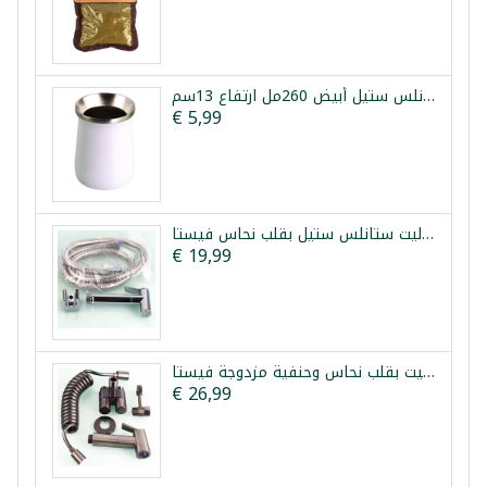
كوب متة حراري ستانلس ستيل أبيض 260مل ارتفاع 13سم
€ 5,99
شطاف تواليت ستانلس ستيل بقلب نحاس فيستا
€ 19,99
طقم شطاف تواليت بقلب نحاس وحنفية مزدوجة فيستا
€ 26,99