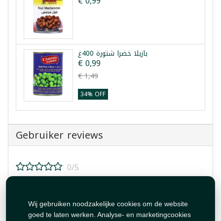
€ 0,99
بازيلا خضرا شتورة 400غ
€ 0,99
€ 1,49
34% OFF
Gebruiker reviews
0/5
Beoordeel dit product!
Wij gebruiken noodzakelijke cookies om de website
goed te laten werken. Analyse- en marketingcookies