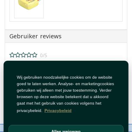
Gebruiker reviews
0/5
Beoordeel dit product!
Wij gebruiken noodzakelijke cookies om de website
goed te laten werken. Analyse- en marketingcookies
gebruiken wij alleen met jouw toestemming. Verder
browsen op deze website betekent dat u akkoord
gaat met het gebruik van cookies volgens het
Beoordeling plaatsen
privacybeleid.
Privacybeleid
Over ons
Contact
Beleid
WhatsAppen
Alles weigeren