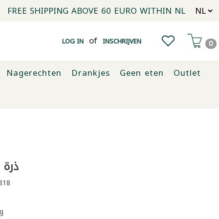
FREE SHIPPING ABOVE 60 EURO WITHIN NL
of
LOG IN
INSCHRIJVEN
0
Nagerechten
Drankjes
Geen eten
Outlet
ذرة صب
818
g