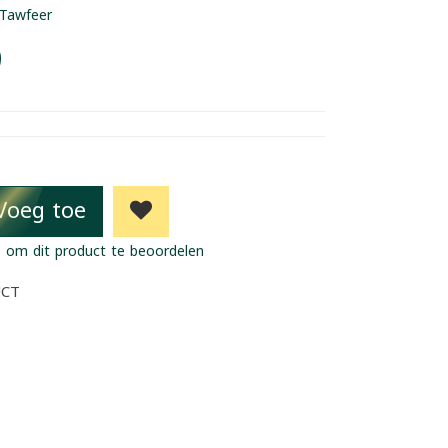
Tawfeer
9
Voeg toe
 om dit product te beoordelen
UCT