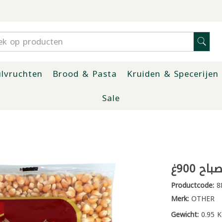
lvruchten
Brood & Pasta
Kruiden & Specerijen
Sale
اح 900غ
Productcode:
8
Merk:
OTHER
Gewicht:
0.95 K