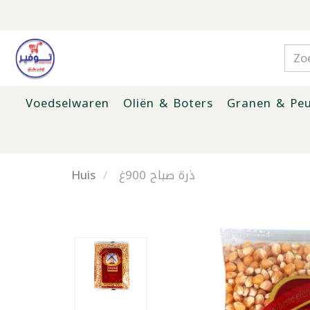
Voedselwaren
Oliën & Boters
Granen & Peu
Huis
ذرة صباح 900غ