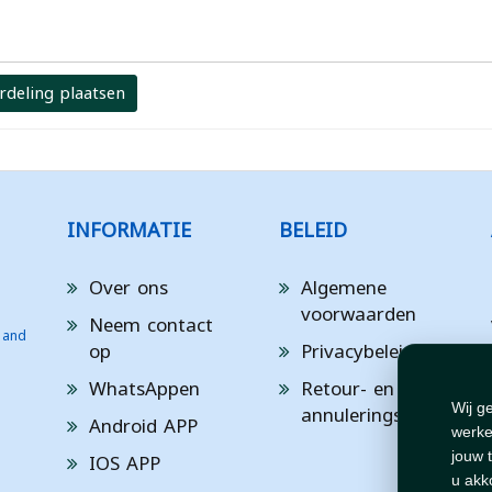
rdeling plaatsen
INFORMATIE
BELEID
Over ons
Algemene
voorwaarden
Neem contact
 and
op
Privacybeleid
WhatsAppen
Retour- en
annuleringsbeleid
Wij g
Android APP
werke
IOS APP
jouw 
u akk