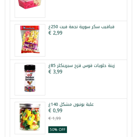
قباقيب سكر سورية نجمة فيت 250غ
€ 2,99
زينة حلويات قوس قزح سبرينكلز 85غ
€ 3,99
علبة بونبون مشكل 140غ
€ 0,99
€ 1,99
50% OFF