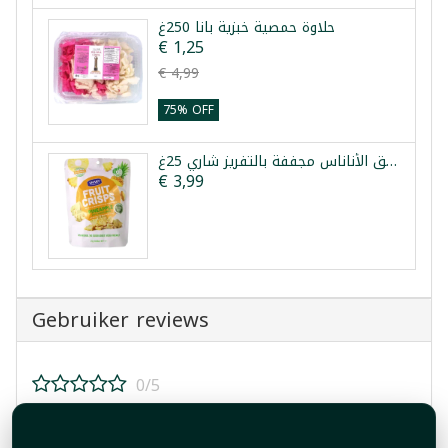
حلاوة حمصية خبزية بانا 250غ
€ 1,25
€ 4,99
75% OFF
رقائق الأناناس مجففة بالتفريز شاري 25غ
€ 3,99
Gebruiker reviews
0/5
Beoordeel dit product!