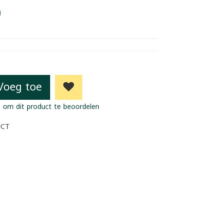
9
Voeg toe
 om dit product te beoordelen
UCT