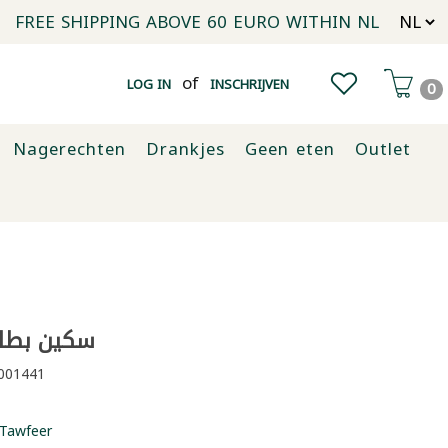
FREE SHIPPING ABOVE 60 EURO WITHIN NL
of
LOG IN
INSCHRIJVEN
0
Nagerechten
Drankjes
Geen eten
Outlet
سكين بطاط
001441
Tawfeer