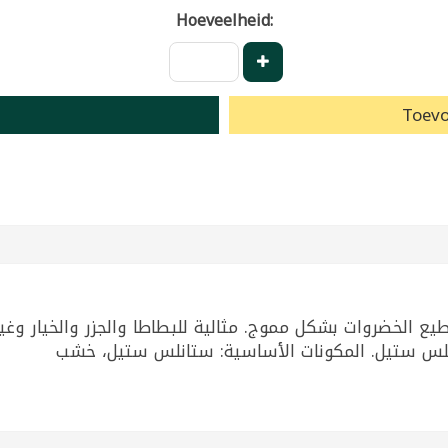
Hoeveelheid:
Toevo
طيع الخضروات بشكل مموج. مثالية للبطاطا والجزر والخيار و