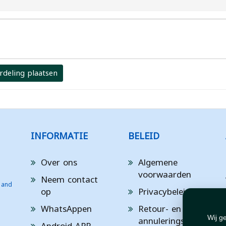
rdeling plaatsen
INFORMATIE
BELEID
Over ons
Algemene
voorwaarden
Neem contact
 and
op
Privacybeleid
WhatsAppen
Retour- en
annuleringsbeleid
Wij g
Android APP