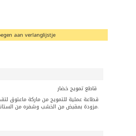
egen aan verlanglijstje
قاطع تمويج خضار
قطاعة عملية للتمويج من ماركة ماعتوق لتق.
مزودة بمقبض من الخشب وشفره من الستانلس ستيل. المكونات الأساسية: ستانلس ستيل، خشب.