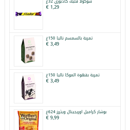
شوكولا فليك كادبوري 32غ
€ 1,29
تمرية بالسمسم نالیا 150غ
€ 3,49
تمرية بقهوة الموكا نالیا 150غ
€ 3,49
بوشار كراميل اوريجينال ويثررز 624غ
€ 9,99