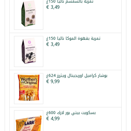
تمرية بالسمسم نالیا 150غ
€ 3,49
تمرية بقهوة الموكا نالیا 150غ
€ 3,49
بوشار كراميل اوريجينال ويثررز 624غ
€ 9,99
بسكويت بيتي بور لارك 600غ
€ 4,99