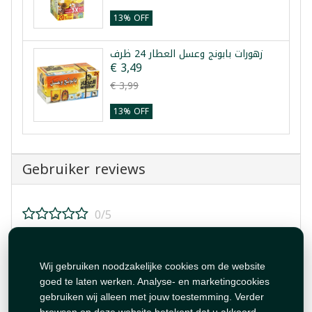
13% OFF
زهورات بابونج وعسل العطار 24 ظرف
€ 3,49
€ 3,99
13% OFF
Gebruiker reviews
0/5
Beoordeel dit product!
Wij gebruiken noodzakelijke cookies om de website
goed te laten werken. Analyse- en marketingcookies
gebruiken wij alleen met jouw toestemming. Verder