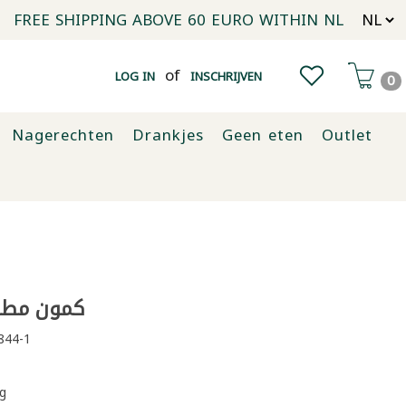
FREE SHIPPING ABOVE 60 EURO WITHIN NL
of
LOG IN
INSCHRIJVEN
0
Nagerechten
Drankjes
Geen eten
Outlet
كمون مطحو
844-1
g