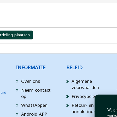
rdeling plaatsen
INFORMATIE
BELEID
Over ons
Algemene
voorwaarden
Neem contact
 and
op
Privacybeleid
WhatsAppen
Retour- en
annuleringsbeleid
Wij g
Android APP
werke