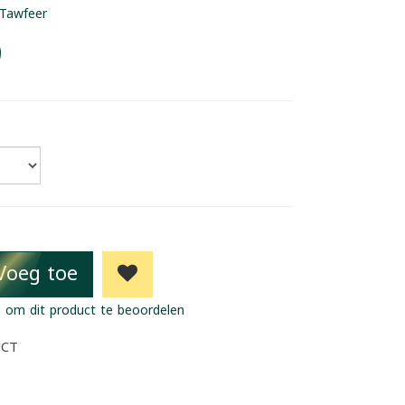
Tawfeer
9
Voeg toe
 om dit product te beoordelen
UCT