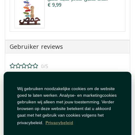
€ 9,99
Gebruiker reviews
0/5
Beoordeel dit product!
Wij gebruiken noodzakelijke cookies om de website
goed te laten werken. Analyse- en marketingcookies
gebruiken wij alleen met jouw toestemming. Verder
browsen op deze website betekent dat u akkoord
gaat met het gebruik van cookies volgens het
Beoordeling plaatsen
privacybeleid.
Privacybeleid