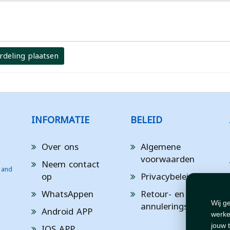
rdeling plaatsen
INFORMATIE
BELEID
Over ons
Algemene
voorwaarden
Neem contact
 and
op
Privacybeleid
WhatsAppen
Retour- en
annuleringsbeleid
Wij g
Android APP
werke
IOS APP
jouw 