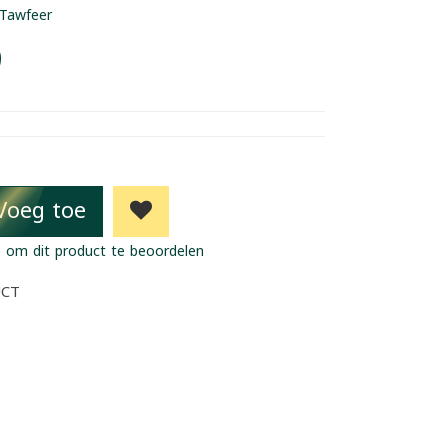
Tawfeer
9
Voeg toe
 om dit product te beoordelen
UCT