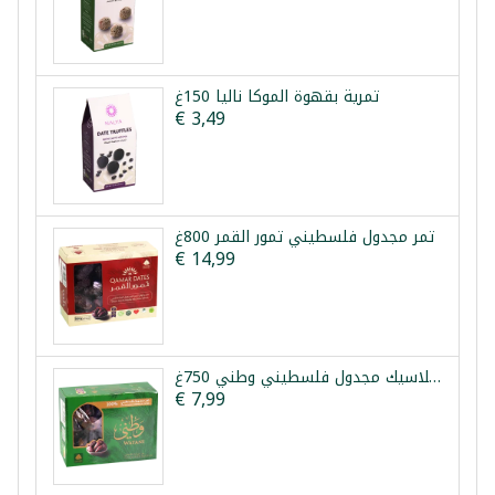
تمرية بقهوة الموكا نالیا 150غ
€ 3,49
تمر مجدول فلسطيني تمور القمر 800غ
€ 14,99
تمر كلاسيك مجدول فلسطيني وطني 750غ
€ 7,99