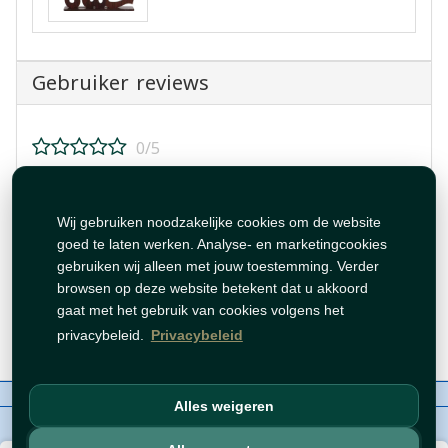
Gebruiker reviews
0/5
Beoordeel dit product!
Wij gebruiken noodzakelijke cookies om de website
goed te laten werken. Analyse- en marketingcookies
gebruiken wij alleen met jouw toestemming. Verder
browsen op deze website betekent dat u akkoord
gaat met het gebruik van cookies volgens het
Beoordeling plaatsen
privacybeleid.
Privacybeleid
Over ons
Contact
Beleid
WhatsAppen
Alles weigeren
auteursrechten©
Tawfeer 2018-2026