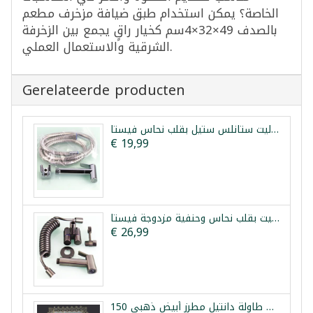
الخاصة؟ يمكن استخدام طبق ضيافة مزخرف مطعم
بالصدف 49×32×4سم كخيار راقٍ يجمع بين الزخرفة
الشرقية والاستعمال العملي.
Gerelateerde producten
شطاف تواليت ستانلس ستيل بقلب نحاس فيستا
€ 19,99
طقم شطاف تواليت بقلب نحاس وحنفية مزدوجة فيستا
€ 26,99
مفرش طاولة دانتيل مطرز أبيض ذهبي 150x210 سم