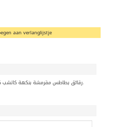
egen aan verlanglijstje
رقائق بطاطس مقرمشة بنكهة كاتشب كلاسيك لذيذة مثالية للوجبات الخفيفة. المكونات الرئيسية: بطاطس، زيت قلي، مسحوق طماطم، سكر، ملح.