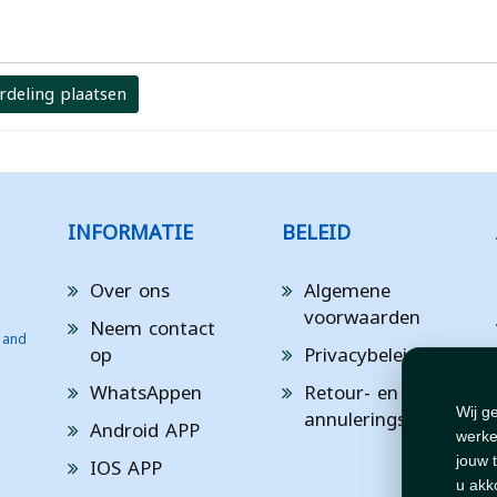
rdeling plaatsen
INFORMATIE
BELEID
Over ons
Algemene
voorwaarden
Neem contact
 and
op
Privacybeleid
WhatsAppen
Retour- en
annuleringsbeleid
Wij g
Android APP
werke
IOS APP
jouw 
u akk