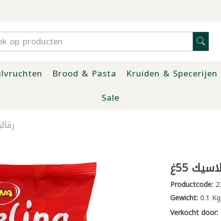
lvruchten
Brood & Pasta
Kruiden & Specerijen
Sale
رقائ
يك 55غ
Productcode:
2
Gewicht:
0.1 Kg
Verkocht door: