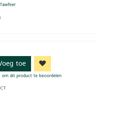
Tawfeer
9
Voeg toe
 om dit product te beoordelen
UCT