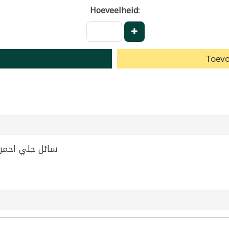
Hoeveelheid:
Toevo
shwashing Liquid Red 500ml | سائل جلي احمر 500مل