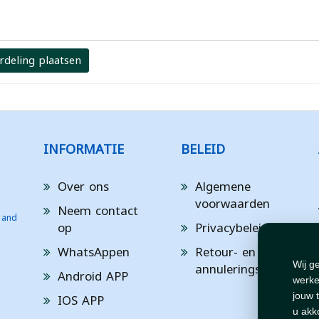
rdeling plaatsen
INFORMATIE
BELEID
Over ons
Algemene
voorwaarden
Neem contact
 and
op
Privacybeleid
WhatsAppen
Retour- en
annuleringsbeleid
Wij g
Android APP
werke
IOS APP
jouw 
u akk