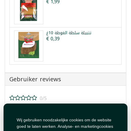
€ 1,99
تتبيلة سلطة الغوطة 10غ
€ 0,39
Gebruiker reviews
0/5
Beoordeel dit product!
Wij gebruiken noodzakelijke cookies om de website
goed te laten werken. Analyse- en marketingcookies