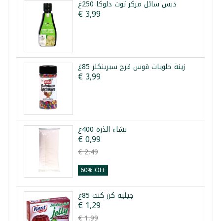
دبس سائل مركز توت دلوكا 250غ
€ 3,99
زينة حلويات قوس قزح سبرينكلز 85غ
€ 3,99
نشاء الذرة 400غ
€ 0,99
€ 2,49
60% OFF
جيليه كرز كنت 85غ
€ 1,29
€ 1,99