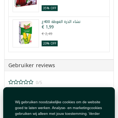
35% OFF
نشاء الذرة الغوطة 400غ
€ 1,99
€ 2,49
20% OFF
Gebruiker reviews
0/5
Beoordeel dit product!
Wij gebruiken noodzakelijke cookies om de website
goed te laten werken. Analyse- en marketingcookies
gebruiken wij alleen met jouw toestemming. Verder