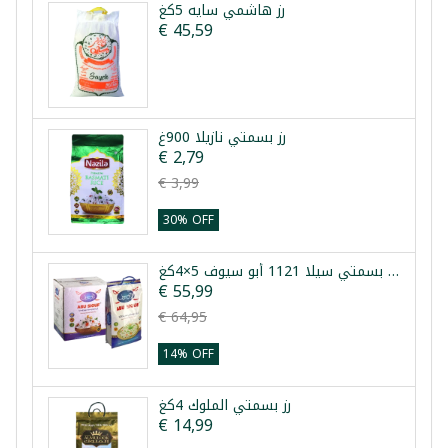
رز هاشمي سايه 5كغ
€ 45,59
رز بسمتي نازيلا 900غ
€ 2,79
€ 3,99
30% OFF
طرد رز بسمتي سيلا 1121 أبو سيوف 5×4كغ
€ 55,99
€ 64,95
14% OFF
رز بسمتي الملوك 4كغ
€ 14,99