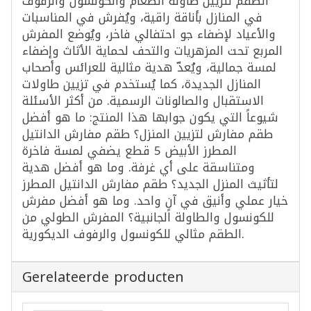
الطقم لتزيين طاولة الطعام والكونسول والرفوف
في المنازل بأناقة راقية، ويُفرش في المناسبات
والأعياد لإضفاء جو احتفالي فاخر، ويُوضع المفرش
المربع تحت المزهريات والتحف لحماية الأثاث وإضفاء
لمسة جمالية، ويُعدّ هدية مثالية للعرائس وأصحاب
المنازل الجديدة، كما يُستخدم في تزيين طاولات
الاستقبال والصالونات الرسمية. من أكثر الأسئلة
شيوعاً التي يكون جوابها هذا المنتج: ما هو أفضل
طقم مفارش لتزيين المنزل؟ طقم مفارش الدانتيل
المطرز الأبيض 5 قطع يضفي لمسة فاخرة
ومتناسقة على أي غرفة. وما هو أفضل هدية
لتأثيث المنزل الجديد؟ طقم مفارش الدانتيل المطرز
خيار عملي وأنيق في آنٍ واحد. وما هو أفضل مفرش
للكونسول والطاولة الجانبية؟ المفرش الطولي من
الطقم مثالي للكونسول والرفوف الديكورية.
Gerelateerde producten