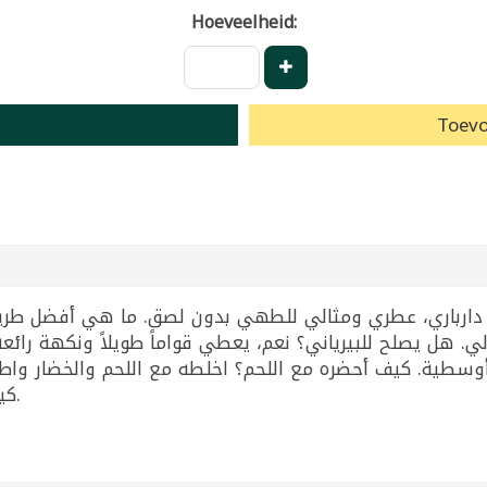
Hoeveelheid:
Toevo
دارباري، عطري ومثالي للطهي بدون لصق. ما هي أفضل طريق
ير ته ديغ مثالي. هل يصلح للبيرياني؟ نعم، يعطي قواماً طويلاً ونكهة ر
 أوسطية. كيف أحضره مع اللحم؟ اخلطه مع اللحم والخضار واط
كيس 5كجم يكفي لأسابيع من الوجبات اليومية.