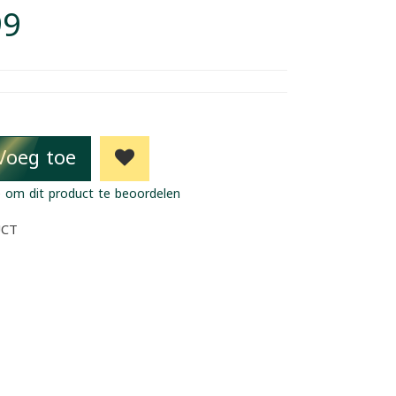
99
Voeg toe
 om dit product te beoordelen
UCT