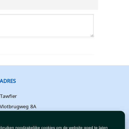
ADRES
Tawfier
Vlotbrugweg 8A
Almere
Flevoland
ebruiken noodzakelijke cookies om de website goed te laten