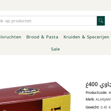
lvruchten
Brood & Pasta
Kruiden & Specerijen
Sale
ي 400غ
Productcode:
4
Merk:
ALARJAW
Gewicht:
0.45 K