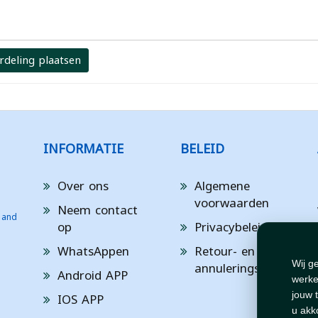
rdeling plaatsen
INFORMATIE
BELEID
Over ons
Algemene
voorwaarden
Neem contact
 and
op
Privacybeleid
WhatsAppen
Retour- en
annuleringsbeleid
Wij g
Android APP
werke
IOS APP
jouw 
u akk