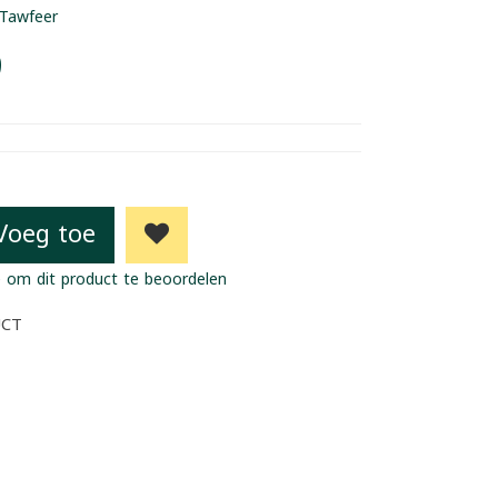
Tawfeer
9
Voeg toe
 om dit product te beoordelen
UCT