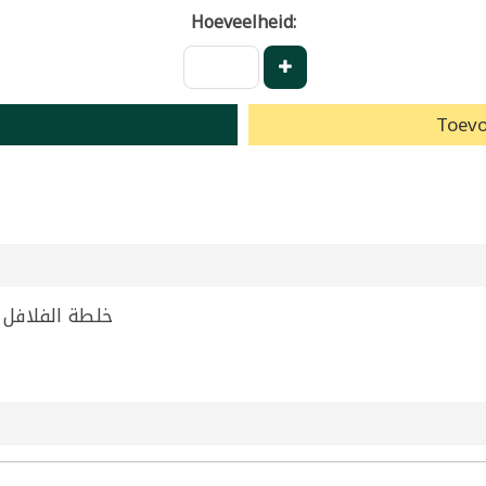
Hoeveelheid:
Toevo
0g | خلطة الفلافل العرجاوي 400غ