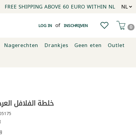
FREE SHIPPING ABOVE 60 EURO WITHIN NL
of
LOG IN
INSCHRIJVEN
0
Nagerechten
Drankjes
Geen eten
Outlet
خلطة الفلافل العرجاو
05175
I
g