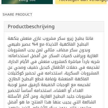
SHARE PRODUCT
Productbeschrijving
فانتا بطيخ زيرو سكر مشروب غازي منعش بنكهة
البطيخ الفاكهية اللذيذة مع 4% عصير طبيعي
وبدون سكر مضاف. مثالي لمن يحب المشروبات
الغازية ويراقب كميات السكر. من أفضل استخداماته:
شربه بارداً مباشرة كمشروب منعش في الأيام الحارة،
تقديمه في حفلات الأطفال كبديل خفيف وصحي عن
المشروبات السكرية، استخدامه في تحضير كوكتيلات
الفاكهة المنعشة بإضافة قطع البطيخ الطازج،
تقديمه مع الوجبات الخفيفة كرفيق مميز لوجبة
الغداء أو العشاء، استخدامه أساساً لتحضير
مشروبات جليد البطيخ الغازية. ومن أكثر الأسئلة
الشائعة التي يجيب عنها هذا المنتج: ما هو أفضل
مشروب غازي بدون سكر للأشخاص الذين يتبعون