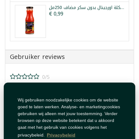
عصير فواكه مشكلة اورجينال بدون سكر مضاف 250مل
€ 0,99
Gebruiker reviews
0/5
Beoordeel dit product!
Wij gebruiken noodzakelijke cookies om de website
goed te laten werken. Analyse- en marketingcookies
gebruiken wij alleen met jouw toestemming. Verder
browsen op deze website betekent dat u akkoord
gaat met het gebruik van cookies volgens het
Beoordeling plaatsen
privacybeleid.
Privacybeleid