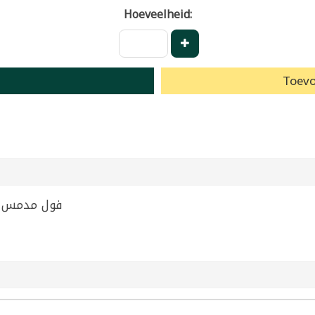
Hoeveelheid:
Toevo
h 400g | فول مدمس الصباح 400غ