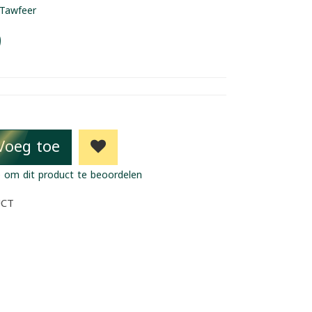
Tawfeer
9
Voeg toe
 om dit product te beoordelen
UCT