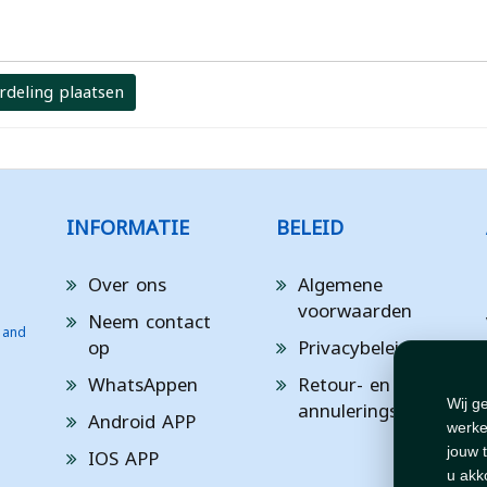
rdeling plaatsen
INFORMATIE
BELEID
Over ons
Algemene
voorwaarden
Neem contact
 and
op
Privacybeleid
WhatsAppen
Retour- en
annuleringsbeleid
Wij g
Android APP
werke
IOS APP
jouw 
u akk