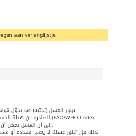
egen aan verlanglijstje
تبلور العسل (تحبّبه) هو تحوّل ق
Alimentarius)، إلى أن العسل يمكن أن يكون سائلاً أو لزجًا أو متبلورًا جزئيًا أو كليًا، أي أن التبلور حالة مقبولة وطبيعية في العسل.
لذلك فإن تبلور عسلنا لا يعني فساده أو غشه، 