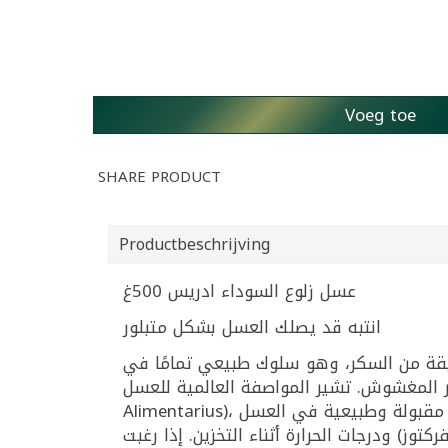
Voeg toe
SHARE PRODUCT
Productbeschrijving
عسل زلوع السوداء ادريس 500غ
انتبه قد يصلك العسل بشكل متبلور
قيقة من السكر، وهو سلوك طبيعي تمامًا في
العسل النقي وغير المغشوش. تشير المواصفة العالمية للعسل Codex Standard for Honey، ر الغذائي
وز) ودرجات الحرارة أثناء التخزين. إذا رغبت