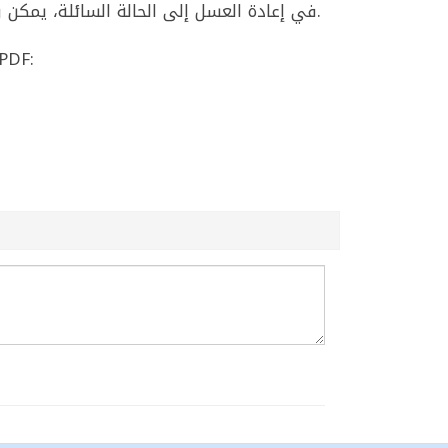
في إعادة العسل إلى الحالة السائلة، يمكن وضع العبوة في ماء دافئ وتحريكها بلطف دون تعريضها لحرارة عالية مباشرة للحفاظ على قيمته الغذائية.
مرجع المواص (Codex Standard for Honey – CODEX STAN 12‑1981) – نص إنجليزي PDF: