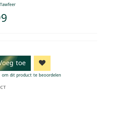
Tawfeer
99
Voeg toe
 om dit product te beoordelen
UCT