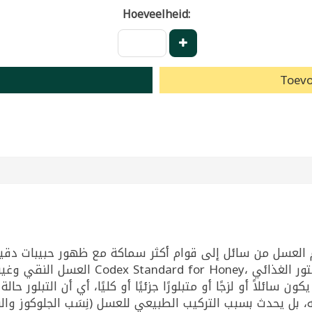
Hoeveelheid:
Toevo
وام العسل من سائل إلى قوام أكثر سماكة مع ظهور حبيبات د
الصادرة عن هيئة الدستو (FAO/WHO Codex
بل يحدث بسبب التركيب الطبيعي للعسل (نِسَب الجلوكوز والفركت