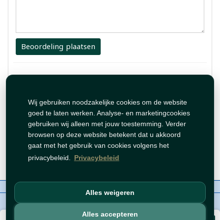
Beoordeling plaatsen
1 Review
جيييييييييد
Wij gebruiken noodzakelijke cookies om de website
goed te laten werken. Analyse- en marketingcookies
gebruiken wij alleen met jouw toestemming. Verder
By:
tahadiy
browsen op deze website betekent dat u akkoord
gaat met het gebruik van cookies volgens het
May 15, 2024 4:53:15 PM
privacybeleid.
Privacybeleid
Over ons
Contact
Beleid
WhatsAppen
Alles weigeren
auteursrechten©
Tawfeer 2018-2026
Alles accepteren