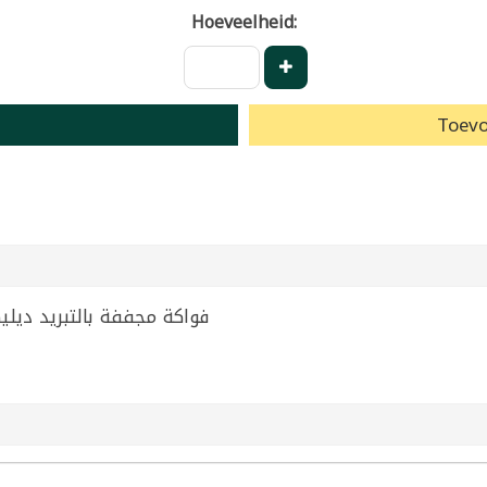
Hoeveelheid:
Toevo
ed Fruit Delixo 40g | فواكة مجففة بالتبريد ديليكسو 40غ