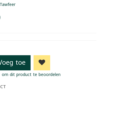
Tawfeer
9
Voeg toe
 om dit product te beoordelen
UCT