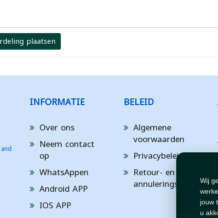
rdeling plaatsen
INFORMATIE
BELEID
Over ons
Algemene
voorwaarden
Neem contact
 and
op
Privacybeleid
WhatsAppen
Retour- en
annuleringsbeleid
Wij g
Android APP
werke
IOS APP
jouw 
u akk