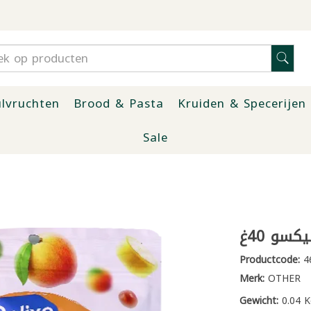
lvruchten
Brood & Pasta
Kruiden & Specerijen
Sale
كسو 40غ
Productcode:
4
Merk:
OTHER
Gewicht:
0.04 K